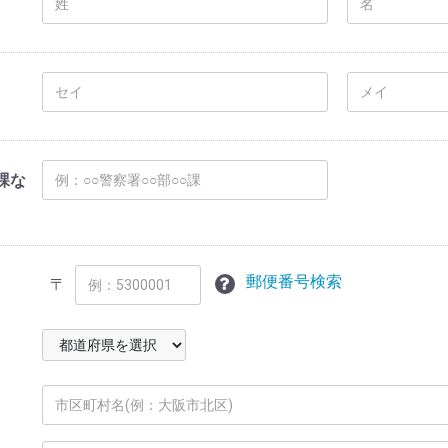
課な
郵便番号検索
〒