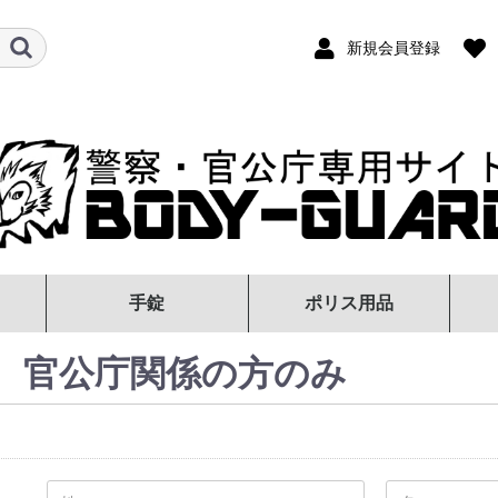
新規会員登録
手錠
ポリス用品
0カスタ
チール・
スチッ
ロック
式
手錠本体
手錠ケース
警察手帳カバー
防
察、官公庁関係の方のみ
）
式