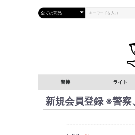
警棒
ライト
サイズで選ぶ
強度(素材)で選ぶ
タイプで選ぶ
オプション品・パーツ
12インチ～
16インチ～
21インチ～
26インチ～
高強度（414
一般強度（ス
その他（プラ
フリクション
オートロック
鍔なし
鍔付き
新規会員登録 ※警
ムスチール）
7075等）
ク・アルミ等
(摩擦ロック)