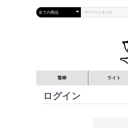
警棒
ライト
サイズで選ぶ
強度(素材)で選ぶ
タイプで選ぶ
オプション品・パーツ
12インチ～
16インチ～
21インチ～
26インチ～
高強度（414
一般強度（ス
その他（プラ
フリクション
オートロック
鍔なし
鍔付き
ログイン
ムスチール）
7075等）
ク・アルミ等
(摩擦ロック)