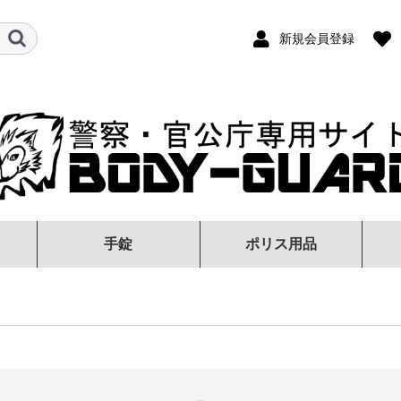
新規会員登録
手錠
ポリス用品
0カスタ
チール・
スチッ
ロック
式
手錠本体
手錠ケース
警察手帳カバー
防
）
式